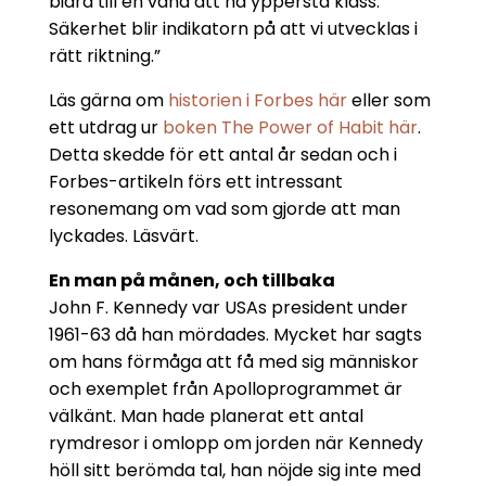
bidra till en vana att nå yppersta klass.
Säkerhet blir indikatorn på att vi utvecklas i
rätt riktning.”
Läs gärna om
historien i Forbes här
eller som
ett utdrag ur
boken The Power of Habit här
.
Detta skedde för ett antal år sedan och i
Forbes-artikeln förs ett intressant
resonemang om vad som gjorde att man
lyckades. Läsvärt.
En man på månen, och tillbaka
John F. Kennedy var USAs president under
1961-63 då han mördades. Mycket har sagts
om hans förmåga att få med sig människor
och exemplet från Apolloprogrammet är
välkänt. Man hade planerat ett antal
rymdresor i omlopp om jorden när Kennedy
höll sitt berömda tal, han nöjde sig inte med