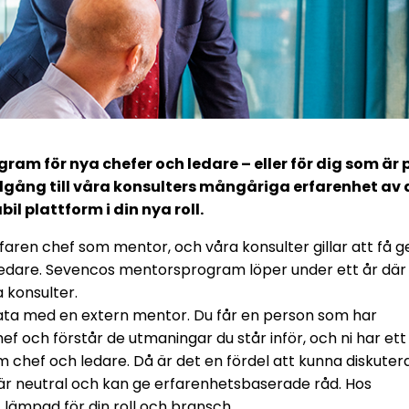
am för nya chefer och ledare – eller för dig som är 
 tillgång till våra konsulters mångåriga erfarenhet av 
il plattform i din nya roll.
rfaren chef som mentor, och våra konsulter gillar att få g
 ledare. Sevencos mentorsprogram löper under ett år där
 konsulter.
rata med en extern mentor. Du får en person som har
f och förstår de utmaningar du står inför, och ni har ett
 chef och ledare. Då är det en fördel att kunna diskuter
r neutral och kan ge erfarenhetsbaserade råd. Hos
lämpad för din roll och bransch.