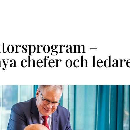
He
torsprogram –
nya chefer och ledar