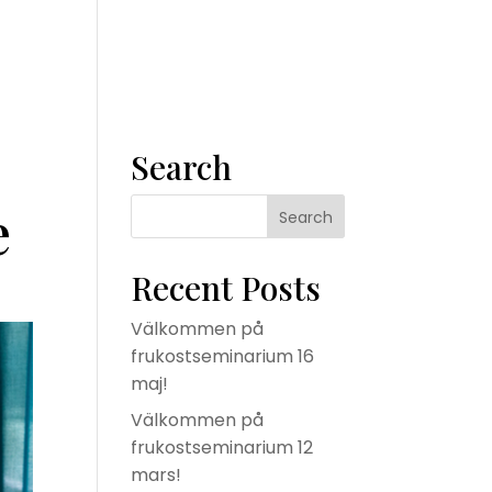
m
Våra tjänster
Konsult
Om oss
Kontakta oss
Search
e
Recent Posts
Välkommen på
frukostseminarium 16
maj!
Välkommen på
frukostseminarium 12
mars!