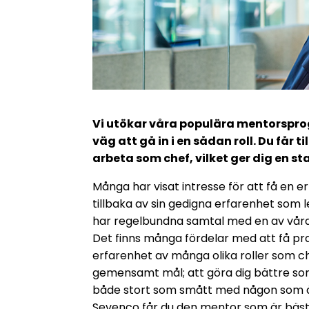
Vi utökar våra populära mentorsprogr
väg att gå in i en sådan roll. Du får
arbeta som chef, vilket ger dig en stab
Många har visat intresse för att få en e
tillbaka av sin gedigna erfarenhet som
har regelbundna samtal med en av våra
Det finns många fördelar med att få p
erfarenhet av många olika roller som che
gemensamt mål; att göra dig bättre som
både stort som smått med någon som ä
Sevenco får du den mentor som är bäst 