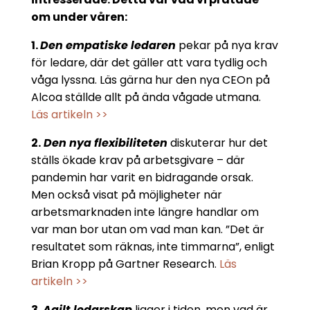
om under våren:
1.
Den empatiske ledaren
pekar på nya krav
för ledare, där det gäller att vara tydlig och
våga lyssna. Läs gärna hur den nya CEOn på
Alcoa ställde allt på ända vågade utmana.
Läs artikeln >>
2.
Den nya flexibiliteten
diskuterar hur det
ställs ökade krav på arbetsgivare – där
pandemin har varit en bidragande orsak.
Men också visat på möjligheter när
arbetsmarknaden inte längre handlar om
var man bor utan om vad man kan. ”Det är
resultatet som räknas, inte timmarna”, enligt
Brian Kropp på Gartner Research.
Läs
artikeln >>
3.
Agilt ledarskap
ligger i tiden, men vad är