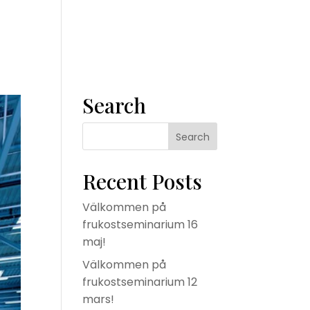
m
Våra tjänster
Konsult
Om oss
Kontakta oss
Search
Recent Posts
Välkommen på
frukostseminarium 16
maj!
Välkommen på
frukostseminarium 12
mars!