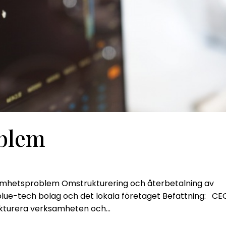
blem
amhetsproblem Omstrukturering och återbetalning av
t blue-tech bolag och det lokala företaget Befattning: CE
turera verksamheten och...