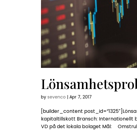
Lönsamhetspro
by
sevenco
|
Apr 7, 2017
[builder_content post_id=”1325″]Löns
kapitaltillskott Bransch: Internationell
VD på det lokala bolaget Mål: Omstruk